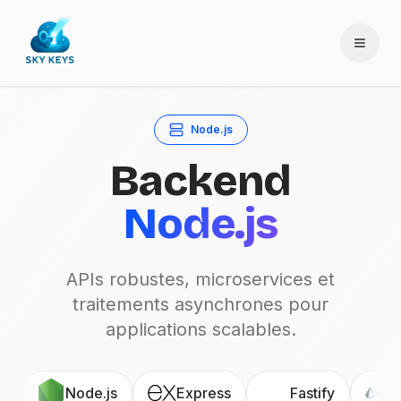
Node.js
Backend
Node.js
APIs robustes, microservices et
traitements asynchrones pour
applications scalables.
Node.js
Express
Fastify